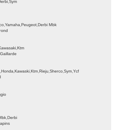
Derbi,Sym
mco,Yamaha,Peugeot,Derbi Mbk
rond
,Kawasaki,Ktm
Gaillarde
i,Honda,Kawaski,Ktm,Rieju,Sherco,Sym,Ycf
l
ggio
Mbk,Derbi
apins