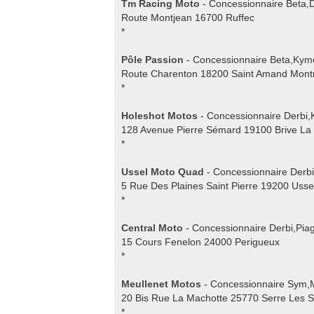
Tm Racing Moto
- Concessionnaire Beta,
Route Montjean 16700 Ruffec
*
Pôle Passion
- Concessionnaire Beta,Ky
Route Charenton 18200 Saint Amand Mont
*
Holeshot Motos
- Concessionnaire Derbi
128 Avenue Pierre Sémard 19100 Brive La 
*
Ussel Moto Quad
- Concessionnaire Derb
5 Rue Des Plaines Saint Pierre 19200 Usse
*
Central Moto
- Concessionnaire Derbi,Pia
15 Cours Fenelon 24000 Perigueux
*
Meullenet Motos
- Concessionnaire Sym,
20 Bis Rue La Machotte 25770 Serre Les S
*