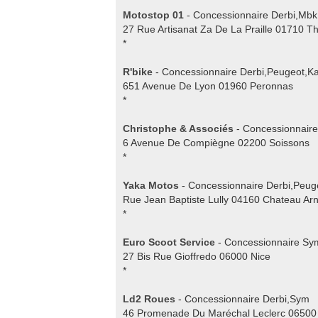
Motostop 01
- Concessionnaire Derbi,Mb
27 Rue Artisanat Za De La Praille 01710 Th
*
R'bike
- Concessionnaire Derbi,Peugeot,K
651 Avenue De Lyon 01960 Peronnas
*
Christophe & Associés
- Concessionnaire
6 Avenue De Compiègne 02200 Soissons
*
Yaka Motos
- Concessionnaire Derbi,Peu
Rue Jean Baptiste Lully 04160 Chateau Ar
*
Euro Scoot Service
- Concessionnaire Sym,
27 Bis Rue Gioffredo 06000 Nice
*
Ld2 Roues
- Concessionnaire Derbi,Sym
46 Promenade Du Maréchal Leclerc 06500