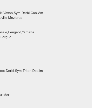
uki,Voxan,Sym,Derbi,Can-Am
ville Mezieres
asaki,Peugeot,Yamaha
ouergue
eot,Derbi,Sym,Triton,Dealim
ur Mer