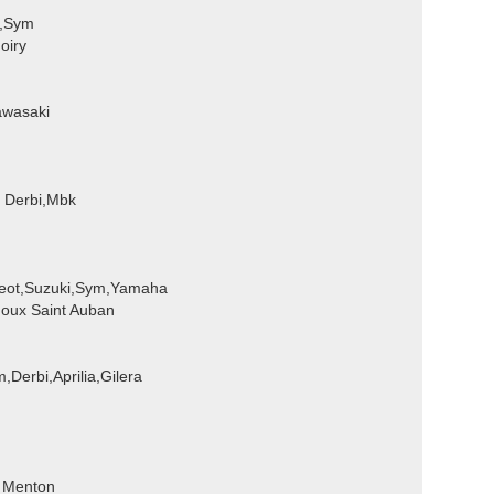
k,Sym
oiry
awasaki
 Derbi,Mbk
geot,Suzuki,Sym,Yamaha
noux Saint Auban
Derbi,Aprilia,Gilera
 Menton