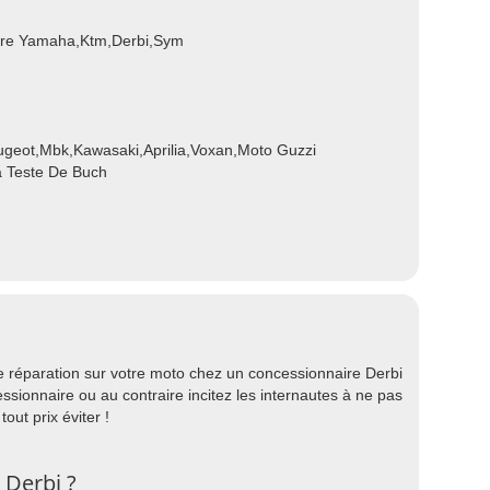
ire Yamaha,Ktm,Derbi,Sym
ugeot,Mbk,Kawasaki,Aprilia,Voxan,Moto Guzzi
a Teste De Buch
ne réparation sur votre moto chez un concessionnaire Derbi
ionnaire ou au contraire incitez les internautes à ne pas
out prix éviter !
 Derbi ?