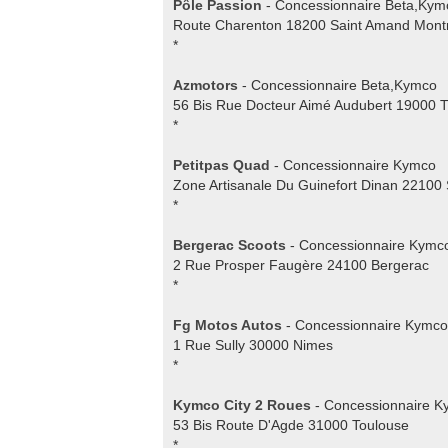
Pôle Passion
- Concessionnaire Beta,Ky
Route Charenton 18200 Saint Amand Mont
*
Azmotors
- Concessionnaire Beta,Kymco
56 Bis Rue Docteur Aimé Audubert 19000 T
*
Petitpas Quad
- Concessionnaire Kymco
Zone Artisanale Du Guinefort Dinan 22100 
*
Bergerac Scoots
- Concessionnaire Kymc
2 Rue Prosper Faugère 24100 Bergerac
*
Fg Motos Autos
- Concessionnaire Kymc
1 Rue Sully 30000 Nimes
*
Kymco City 2 Roues
- Concessionnaire 
53 Bis Route D'Agde 31000 Toulouse
*