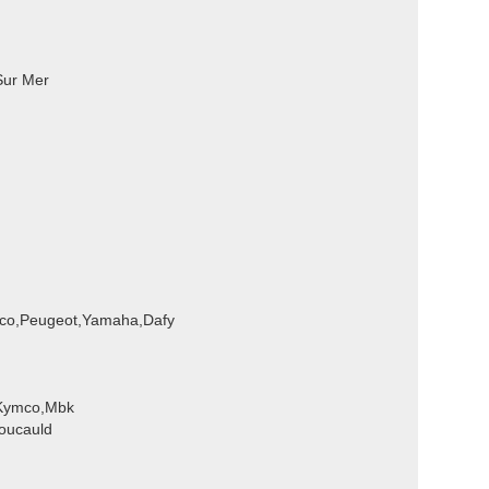
Sur Mer
mco,Peugeot,Yamaha,Dafy
 Kymco,Mbk
oucauld