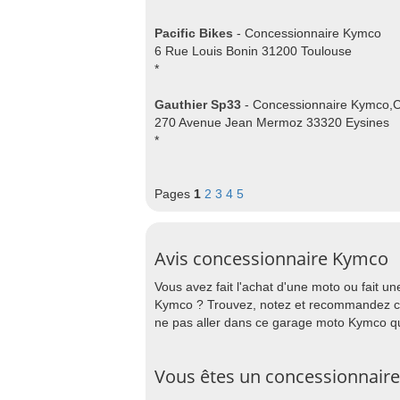
Pacific Bikes
- Concessionnaire Kymco
6 Rue Louis Bonin 31200 Toulouse
*
Gauthier Sp33
- Concessionnaire Kymco,
270 Avenue Jean Mermoz 33320 Eysines
*
Pages
1
2
3
4
5
Avis concessionnaire Kymco
Vous avez fait l'achat d'une moto ou fait u
Kymco ? Trouvez, notez et recommandez ce 
ne pas aller dans ce garage moto Kymco qu'il
Vous êtes un concessionnair