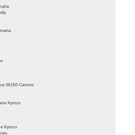
amaha
lly
amaha
ce
cca 06150 Cannes
aire Kymco
re Kymco
nnes