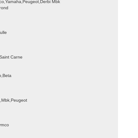
mco,Yamaha,Peugeot,Derbi Mbk
rond
ulle
Saint Carne
o,Beta
o,Mbk,Peugeot
Kymco