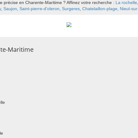
le précise en Charente-Maritime ? Affinez votre recherche :
La rochelle
y
,
Saujon
,
Saint-pierre-d'oleron
,
Surgeres
,
Chatelaillon-plage
,
Nieul-su
te-Maritime
lle
le