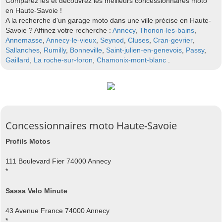
Comparez les et découvrez les meilleurs concessionnaires moto
en Haute-Savoie !
A la recherche d'un garage moto dans une ville précise en Haute-
Savoie ? Affinez votre recherche :
Annecy
,
Thonon-les-bains
,
Annemasse
,
Annecy-le-vieux
,
Seynod
,
Cluses
,
Cran-gevrier
,
Sallanches
,
Rumilly
,
Bonneville
,
Saint-julien-en-genevois
,
Passy
,
Gaillard
,
La roche-sur-foron
,
Chamonix-mont-blanc
.
Concessionnaires moto Haute-Savoie
Profils Motos
111 Boulevard Fier 74000 Annecy
*
Sassa Velo Minute
43 Avenue France 74000 Annecy
*