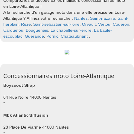
Comparez les et découvrez les meilleurs concessionnaires moto
en Loire-Atlantique !
A la recherche d'un garage moto dans une ville précise en Loire-
Atlantique ? Affinez votre recherche :
Nantes
,
Saint-nazaire
,
Saint-
herblain
,
Reze
,
Saint-sebastien-sur-loire
,
Orvault
,
Vertou
,
Coueron
,
Carquefou
,
Bouguenais
,
La chapelle-sur-erdre
,
La baule-
escoublac
,
Guerande
,
Pornic
,
Chateaubriant
.
Concessionnaires moto Loire-Atlantique
Boyscoot Shop
64 Rue Noire 44000 Nantes
*
Mbk Atlantic'diffusion
28 Place De Viarme 44000 Nantes
*