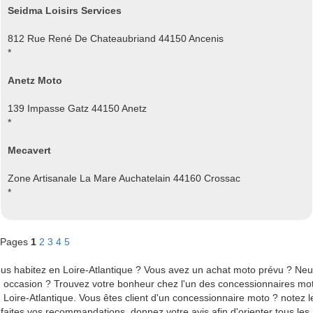
Seidma Loisirs Services
812 Rue René De Chateaubriand 44150 Ancenis
*
Anetz Moto
139 Impasse Gatz 44150 Anetz
*
Mecavert
Zone Artisanale La Mare Auchatelain 44160 Crossac
*
Pages
1
2
3
4
5
us habitez en Loire-Atlantique ? Vous avez un achat moto prévu ? Ne
 occasion ? Trouvez votre bonheur chez l'un des concessionnaires mo
 Loire-Atlantique. Vous êtes client d'un concessionnaire moto ? notez l
 faites vos recommandations, donnez votre avis afin d'orienter tous les