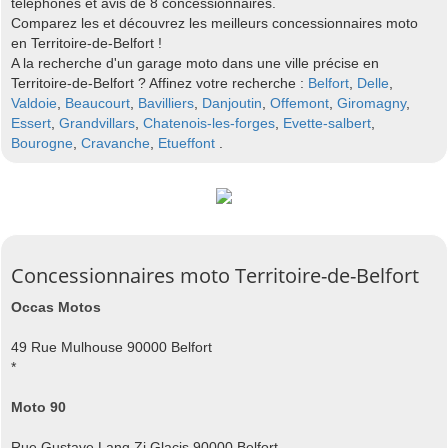
téléphones et avis de 8 concessionnaires.
Comparez les et découvrez les meilleurs concessionnaires moto
en Territoire-de-Belfort !
A la recherche d'un garage moto dans une ville précise en
Territoire-de-Belfort ? Affinez votre recherche :
Belfort
,
Delle
,
Valdoie
,
Beaucourt
,
Bavilliers
,
Danjoutin
,
Offemont
,
Giromagny
,
Essert
,
Grandvillars
,
Chatenois-les-forges
,
Evette-salbert
,
Bourogne
,
Cravanche
,
Etueffont
.
Concessionnaires moto Territoire-de-Belfort
Occas Motos
49 Rue Mulhouse 90000 Belfort
*
Moto 90
Rue Gustave Lang Zi Glacis 90000 Belfort