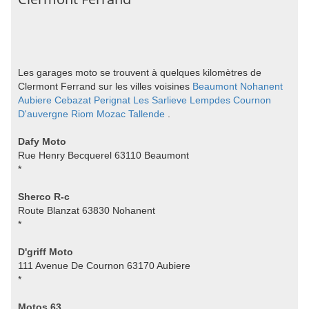
Les garages moto se trouvent à quelques kilomètres de
Clermont Ferrand sur les villes voisines
Beaumont
Nohanent
Aubiere
Cebazat
Perignat Les Sarlieve
Lempdes
Cournon
D'auvergne
Riom
Mozac
Tallende
.
Dafy Moto
Rue Henry Becquerel 63110 Beaumont
*
Sherco R-c
Route Blanzat 63830 Nohanent
*
D'griff Moto
111 Avenue De Cournon 63170 Aubiere
*
Motos 63