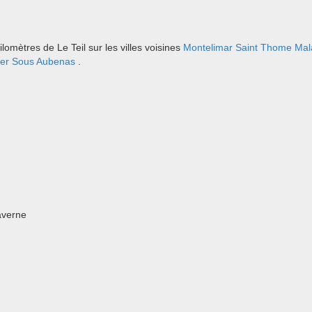
omètres de Le Teil sur les villes voisines
Montelimar
Saint Thome
Mal
dier Sous Aubenas
.
averne