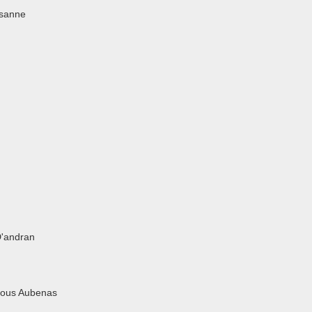
rsanne
D'andran
Sous Aubenas