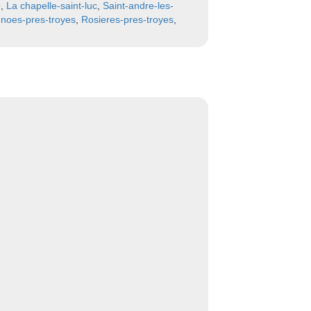
e
,
La chapelle-saint-luc
,
Saint-andre-les-
 noes-pres-troyes
,
Rosieres-pres-troyes
,