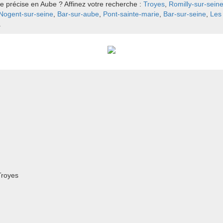
e précise en Aube ? Affinez votre recherche :
Troyes
,
Romilly-sur-sein
Nogent-sur-seine
,
Bar-sur-aube
,
Pont-sainte-marie
,
Bar-sur-seine
,
Les
.
Troyes