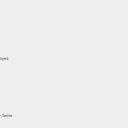
royes
r Seine