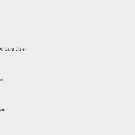
 Saint Dizier
er
zier