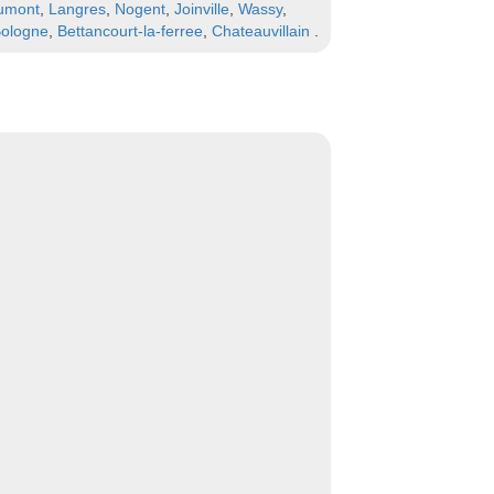
umont
,
Langres
,
Nogent
,
Joinville
,
Wassy
,
ologne
,
Bettancourt-la-ferree
,
Chateauvillain
.