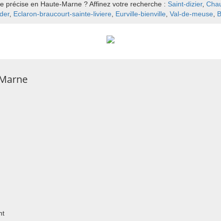
le précise en Haute-Marne ? Affinez votre recherche :
Saint-dizier
,
Cha
der
,
Eclaron-braucourt-sainte-liviere
,
Eurville-bienville
,
Val-de-meuse
,
B
-Marne
nt