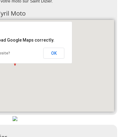
 votre moto sur Saint Dizier.
Cyril Moto
load Google Maps correctly.
OK
bsite?