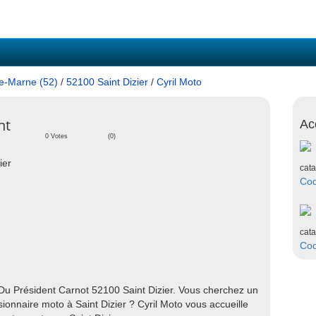
e-Marne (52)
/
52100 Saint Dizier
/
Cyril Moto
nt
Ac
0 Votes
(0)
ier
cata
Co
cata
Co
Du Président Carnot 52100 Saint Dizier. Vous cherchez un
nnaire moto à Saint Dizier ? Cyril Moto vous accueille