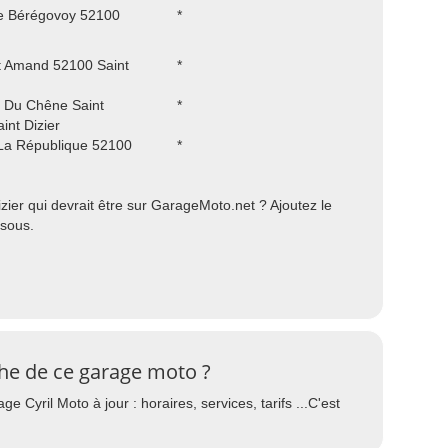
e Bérégovoy 52100
*
t Amand 52100 Saint
*
 Du Chêne Saint
*
nt Dizier
La République 52100
*
ier qui devrait être sur GarageMoto.net ? Ajoutez le
ssous.
che de ce garage moto ?
 Cyril Moto à jour : horaires, services, tarifs ...C'est