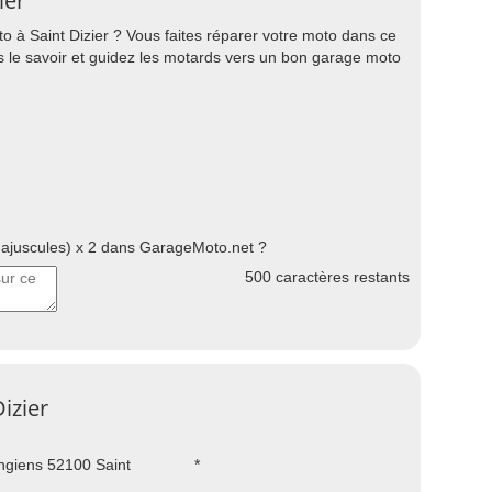
ier
o à Saint Dizier ? Vous faites réparer votre moto dans ce
es le savoir et guidez les motards vers un bon garage moto
juscules) x 2 dans GarageMoto.net ?
500
caractères restants
izier
giens 52100 Saint
*