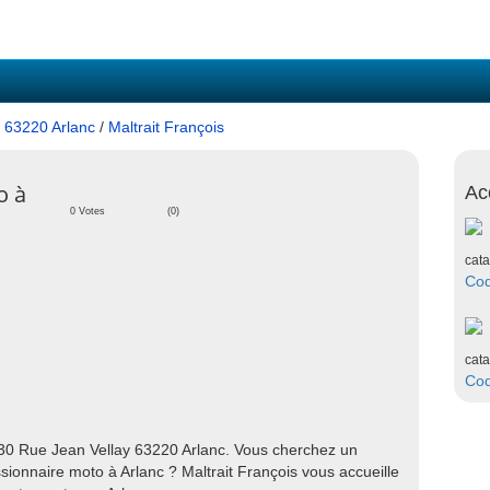
/
63220 Arlanc
/
Maltrait François
o à
Ac
0 Votes
(0)
cata
Co
cata
Co
 30 Rue Jean Vellay 63220 Arlanc. Vous cherchez un
nnaire moto à Arlanc ? Maltrait François vous accueille