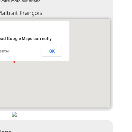
e votre moto sur Arlanc.
altrait François
load Google Maps correctly.
OK
bsite?