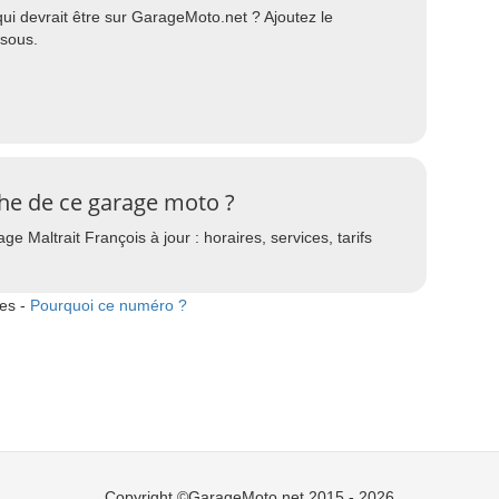
i devrait être sur GarageMoto.net ? Ajoutez le
ssous.
che de ce garage moto ?
e Maltrait François à jour : horaires, services, tarifs
tes -
Pourquoi ce numéro ?
Copyright ©GarageMoto.net 2015 - 2026