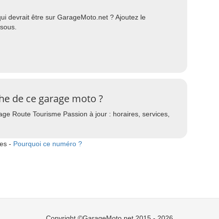
i devrait être sur GarageMoto.net ? Ajoutez le
ssous.
che de ce garage moto ?
age Route Tourisme Passion à jour : horaires, services,
tes -
Pourquoi ce numéro ?
Copyright ©GarageMoto.net 2015 - 2026