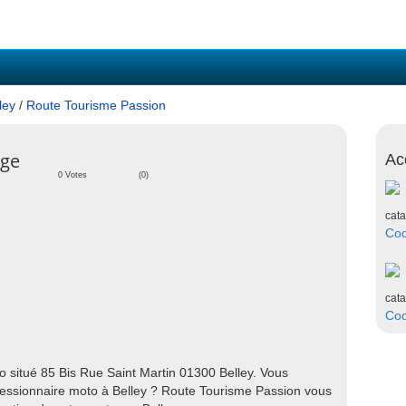
ley
/
Route Tourisme Passion
age
Ac
0 Votes
(0)
cata
Co
cata
Co
 situé 85 Bis Rue Saint Martin 01300 Belley. Vous
essionnaire moto à Belley ? Route Tourisme Passion vous