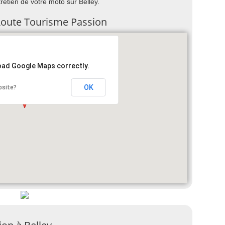
ntretien de votre moto sur Belley.
 Route Tourisme Passion
load Google Maps correctly.
OK
bsite?