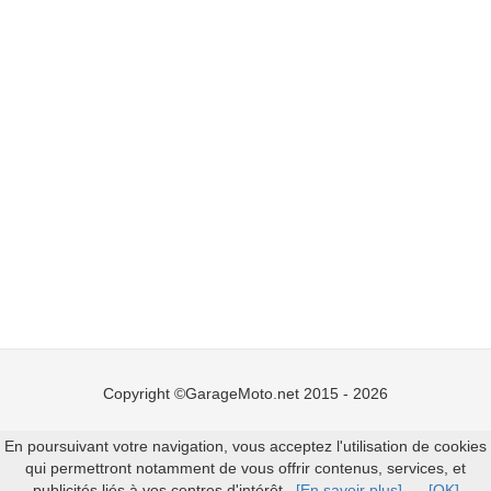
Copyright ©GarageMoto.net 2015 - 2026
Mentions légales
-
Ajouter un garage moto
En poursuivant votre navigation, vous acceptez l'utilisation de cookies
qui permettront notamment de vous offrir contenus, services, et
publicités liés à vos centres d'intérêt.
[En savoir plus]
[OK]