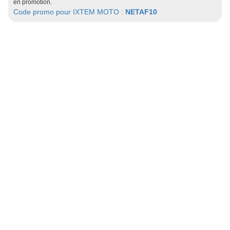
en promotion.
Code promo pour IXTEM MOTO :
NETAF10