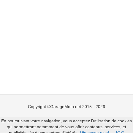
Copyright ©GarageMoto.net 2015 - 2026
Mentions légales
-
Ajouter un garage moto
En poursuivant votre navigation, vous acceptez l'utilisation de cookies
qui permettront notamment de vous offrir contenus, services, et
publicités liés à vos centres d'intérêt.
[En savoir plus]
[OK]