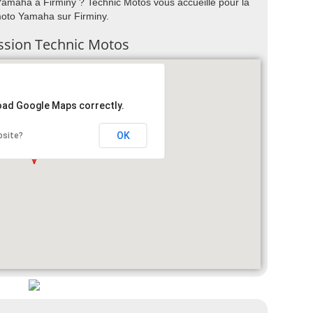
amaha à Firminy ? Technic Motos vous accueille pour la
 moto Yamaha sur Firminy.
ession Technic Motos
load Google Maps correctly.
OK
bsite?