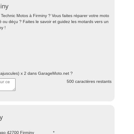
iny
echnic Motos à Firminy ? Vous faites réparer votre moto
é ou déçu ? Faites le savoir et guidez les motards vers un
y !
juscules) x 2 dans GarageMoto.net ?
500
caractères restants
y
ugo 42700 Firminy
*