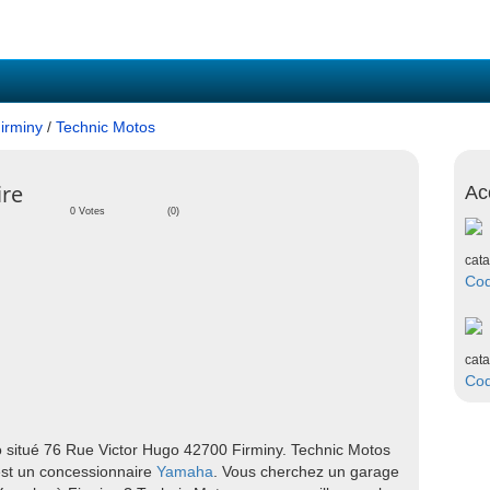
irminy
/
Technic Motos
ire
Ac
0 Votes
(0)
cata
Co
cata
Co
 situé 76 Rue Victor Hugo 42700 Firminy. Technic Motos
st un concessionnaire
Yamaha
. Vous cherchez un garage