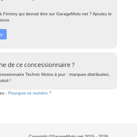
Firminy qui devrait être sur GarageMoto.net ? Ajoutez le
ssous.
ny
che de ce concessionnaire ?
cessionnaire Technic Motos à jour : marques distribuées,
atuit !
tes -
Pourquoi ce numéro ?
Copyright ©GarageMoto.net 2015 - 2026