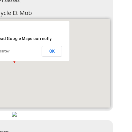
ur Lamastre.
Cycle Et Mob
load Google Maps correctly.
OK
bsite?