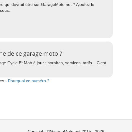
 qui devrait être sur GarageMoto.net ? Ajoutez le
ssous.
che de ce garage moto ?
e Cycle Et Mob à jour : horaires, services, tarifs ...C'est
tes -
Pourquoi ce numéro ?
Copyright ©GarageMoto.net 2015 - 2026