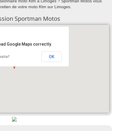
sionnaire moto Ktm à Limoges ? Sportman Motos vous
entretien de votre moto Ktm sur Limoges.
cession Sportman Motos
load Google Maps correctly.
OK
bsite?