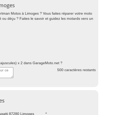
imoges
rtman Motos à Limoges ? Vous faites réparer votre moto
é ou déçu ? Faites le savoir et guidez les motards vers un
juscules) x 2 dans GarageMoto.net ?
500
caractères restants
es
ugatti 87280 Limoges
*