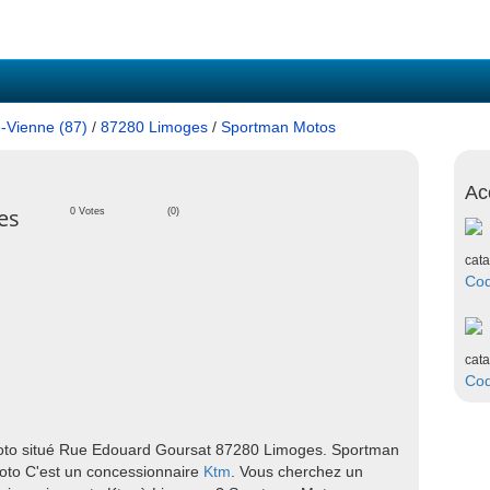
-Vienne (87)
/
87280 Limoges
/
Sportman Motos
Ac
es
0 Votes
(0)
cata
Co
cata
Co
oto situé Rue Edouard Goursat 87280 Limoges. Sportman
oto C'est un concessionnaire
Ktm
. Vous cherchez un