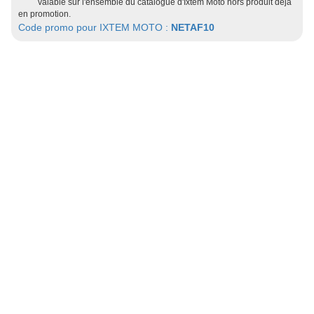
valable sur l'ensemble du catalogue d'Ixtem Moto hors produit déjà
en promotion.
Code promo pour IXTEM MOTO :
NETAF10