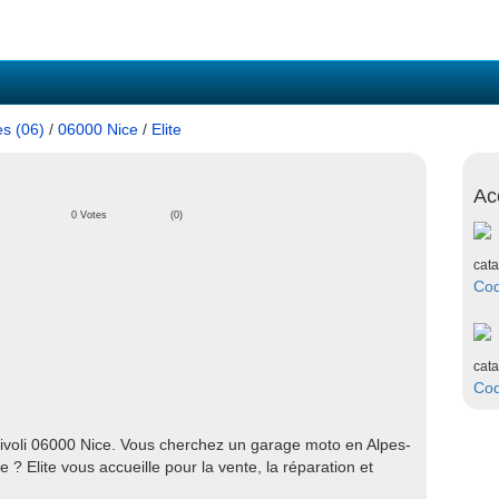
es (06)
/
06000 Nice
/
Elite
Ac
0 Votes
(0)
cata
Co
cata
Co
Rivoli 06000 Nice. Vous cherchez un garage moto en Alpes-
? Elite vous accueille pour la vente, la réparation et