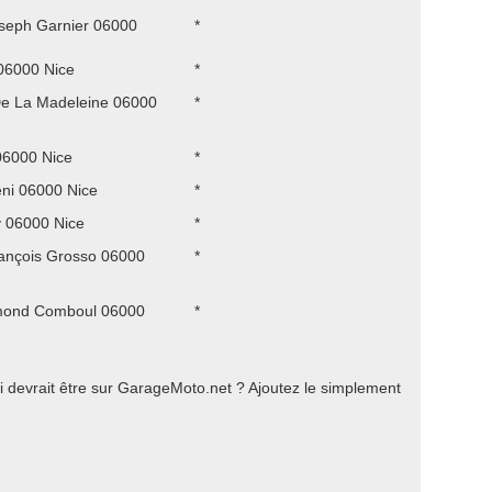
seph Garnier 06000
*
06000 Nice
*
De La Madeleine 06000
*
06000 Nice
*
éni 06000 Nice
*
y 06000 Nice
*
ançois Grosso 06000
*
mond Comboul 06000
*
 devrait être sur GarageMoto.net ? Ajoutez le simplement