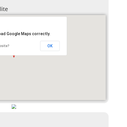
lite
load Google Maps correctly.
OK
bsite?