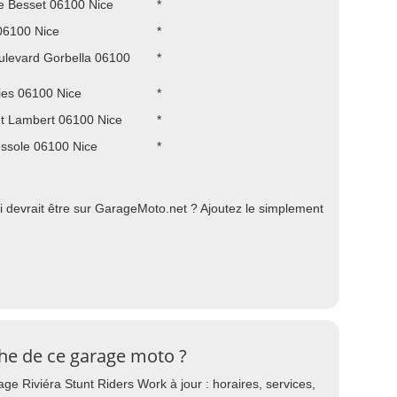
le Besset 06100 Nice
*
06100 Nice
*
ulevard Gorbella 06100
*
ies 06100 Nice
*
t Lambert 06100 Nice
*
ssole 06100 Nice
*
 devrait être sur GarageMoto.net ? Ajoutez le simplement
che de ce garage moto ?
ge Riviéra Stunt Riders Work à jour : horaires, services,