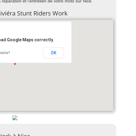
 réparation et l'entretien de votre moto sur Nice.
Riviéra Stunt Riders Work
load Google Maps correctly.
OK
bsite?