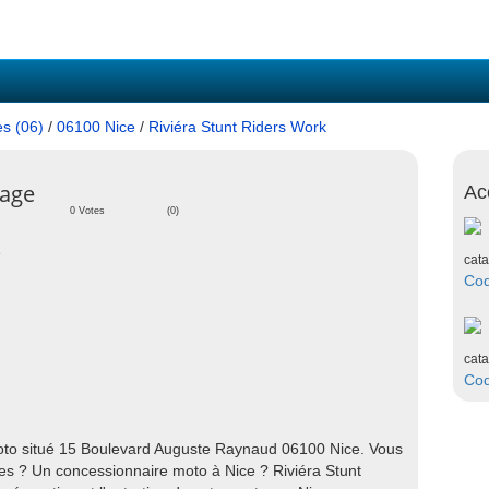
es (06)
/
06100 Nice
/
Riviéra Stunt Riders Work
rage
Ac
0 Votes
(0)
e
cata
Co
cata
Co
moto situé 15 Boulevard Auguste Raynaud 06100 Nice. Vous
s ? Un concessionnaire moto à Nice ? Riviéra Stunt