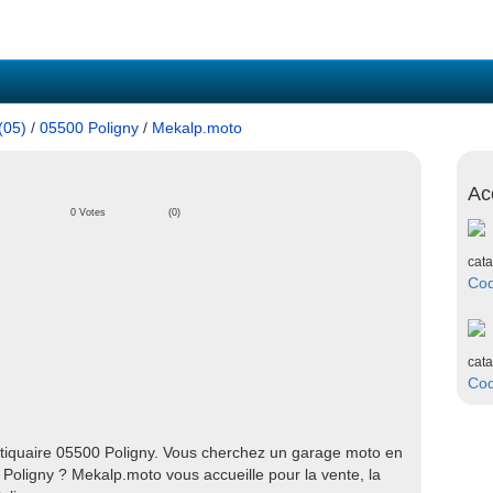
(05)
/
05500 Poligny
/
Mekalp.moto
Ac
0 Votes
(0)
cata
Co
cata
Co
tiquaire 05500 Poligny. Vous cherchez un garage moto en
oligny ? Mekalp.moto vous accueille pour la vente, la