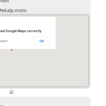
oligny.
 Mekalp.moto
load Google Maps correctly.
OK
bsite?