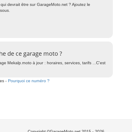
ui devrait être sur GarageMoto.net ? Ajoutez le
ssous.
che de ce garage moto ?
e Mekalp.moto à jour : horaires, services, tarifs ...C'est
tes -
Pourquoi ce numéro ?
Copyright ©GarageMoto.net 2015 - 2026