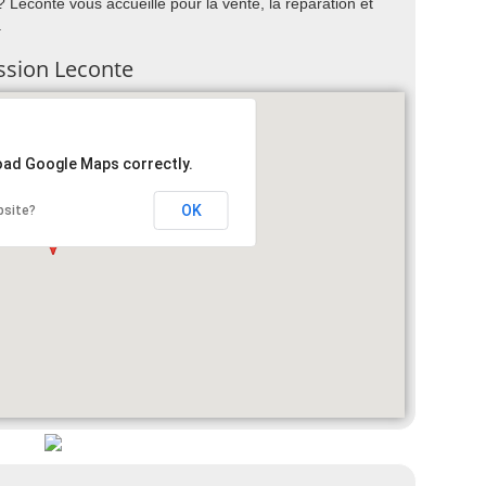
Leconte vous accueille pour la vente, la réparation et
.
ession Leconte
load Google Maps correctly.
OK
bsite?