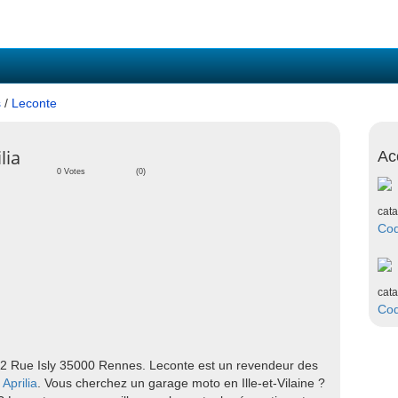
s
/
Leconte
lia
Ac
0 Votes
(0)
cata
Co
cata
Co
 2 Rue Isly 35000 Rennes. Leconte est un revendeur des
e
Aprilia
. Vous cherchez un garage moto en Ille-et-Vilaine ?