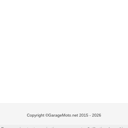
Copyright ©GarageMoto.net 2015 - 2026
Mentions légales
-
Ajouter un garage moto