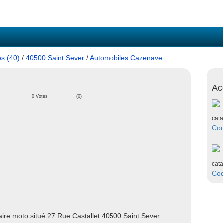
s (40)
/
40500 Saint Sever
/
Automobiles Cazenave
Ac
0 Votes
(0)
cata
Co
cata
Co
re moto situé 27 Rue Castallet 40500 Saint Sever.