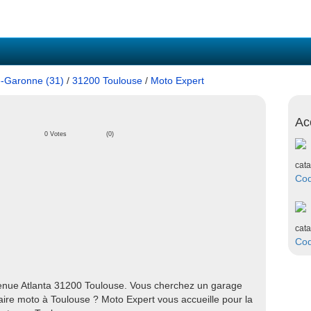
-Garonne (31)
/
31200 Toulouse
/
Moto Expert
Ac
0 Votes
(0)
cata
Co
cata
Co
venue Atlanta 31200 Toulouse. Vous cherchez un garage
re moto à Toulouse ? Moto Expert vous accueille pour la