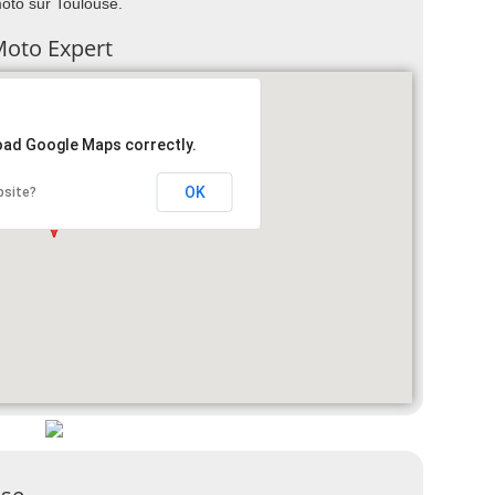
 moto sur Toulouse.
Moto Expert
load Google Maps correctly.
OK
bsite?