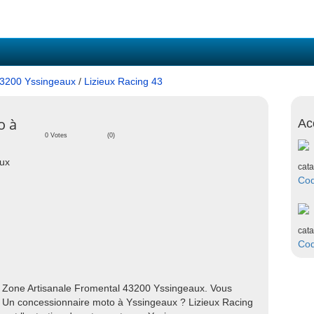
3200 Yssingeaux
/
Lizieux Racing 43
o à
Ac
0 Votes
(0)
aux
cata
Co
cata
Co
é Zone Artisanale Fromental 43200 Yssingeaux. Vous
 Un concessionnaire moto à Yssingeaux ? Lizieux Racing