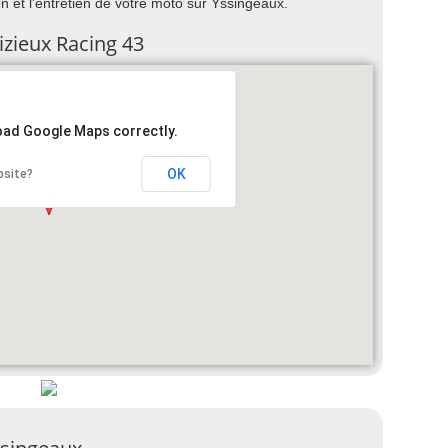
on et l'entretien de votre moto sur Yssingeaux.
izieux Racing 43
load Google Maps correctly.
OK
bsite?