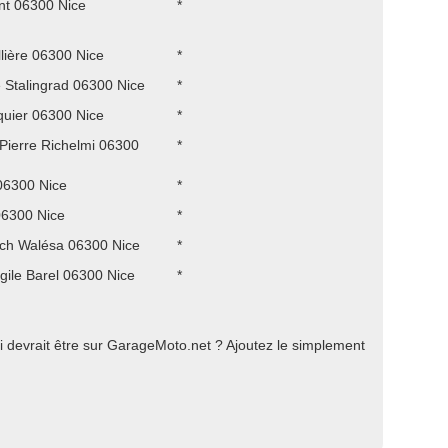
t 06300 Nice
*
lière 06300 Nice
*
 Stalingrad 06300 Nice
*
quier 06300 Nice
*
Pierre Richelmi 06300
*
06300 Nice
*
06300 Nice
*
ch Walésa 06300 Nice
*
gile Barel 06300 Nice
*
 devrait être sur GarageMoto.net ? Ajoutez le simplement