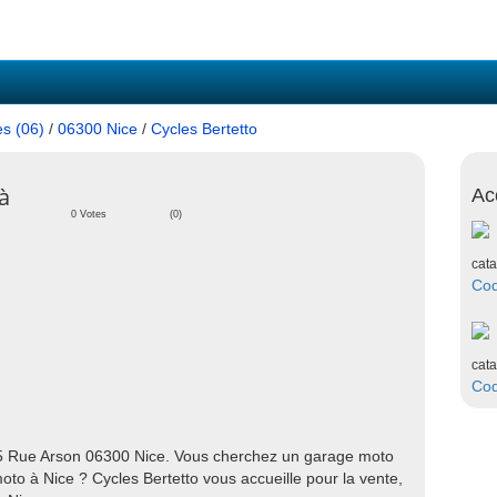
es (06)
/
06300 Nice
/
Cycles Bertetto
à
Ac
0 Votes
(0)
cata
Co
cata
Co
45 Rue Arson 06300 Nice. Vous cherchez un garage moto
to à Nice ? Cycles Bertetto vous accueille pour la vente,