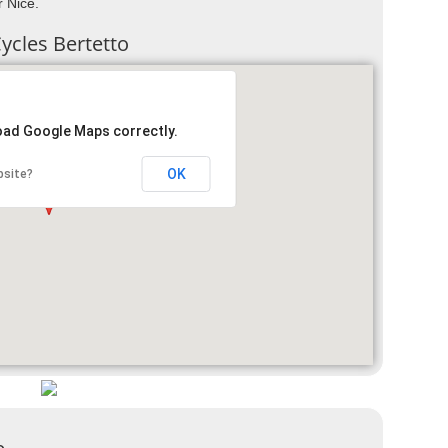
r Nice.
Cycles Bertetto
load Google Maps correctly.
OK
bsite?