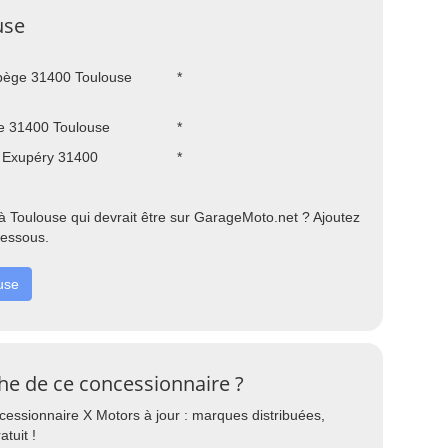
use
bège 31400 Toulouse
*
e 31400 Toulouse
*
 Exupéry 31400
*
 Toulouse qui devrait être sur GarageMoto.net ? Ajoutez
dessous.
use
che de ce concessionnaire ?
cessionnaire X Motors à jour : marques distribuées,
atuit !