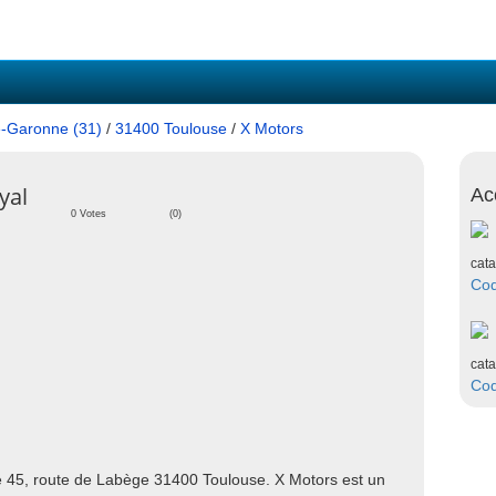
-Garonne (31)
/
31400 Toulouse
/
X Motors
yal
Ac
0 Votes
(0)
cata
Co
cata
Co
é 45, route de Labège 31400 Toulouse. X Motors est un